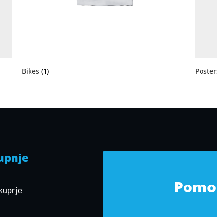
Bikes
(1)
Poste
kupnje
Pomoć
 kupnje