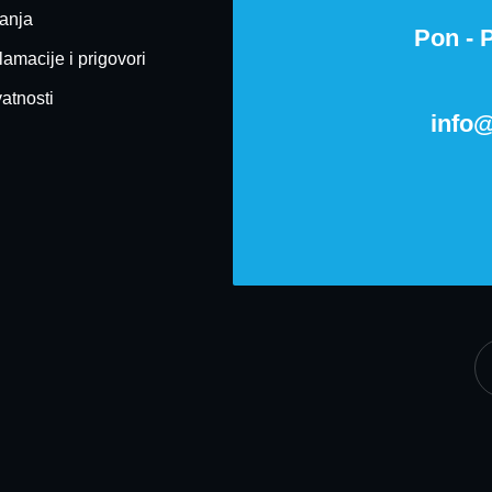
ćanja
Pon - P
lamacije i prigovori
vatnosti
info