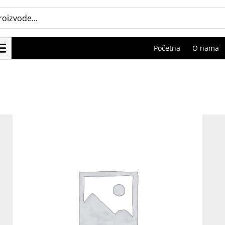
Početna
O nama