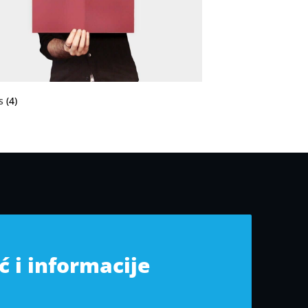
rs
(4)
 i informacije