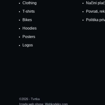
Clothing
Načini pla
T-shirts
Povrati, rek
Bikes
Politika pri
Hoodies
Posters
Logos
©2026 - Tvrtka
Izrada web shopa:
Webkodeks.com