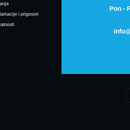
ćanja
Pon - P
lamacije i prigovori
vatnosti
info