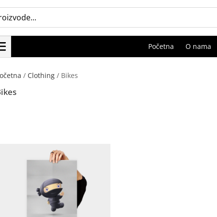
Početna
O nama
očetna
/
Clothing
/ Bikes
Bikes