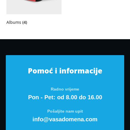
Albums
(4)
Pomoć i informacije
Radno vrijeme
Pon - Pet: od 8.00 do 16.00
Pošaljite nam upit
info@vasadomena.com