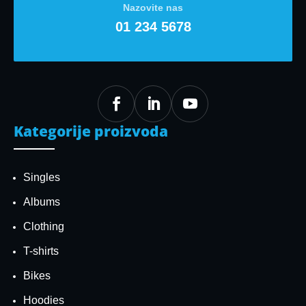
Nazovite nas
01 234 5678



Kategorije proizvoda
Singles
Albums
Clothing
T-shirts
Bikes
Hoodies