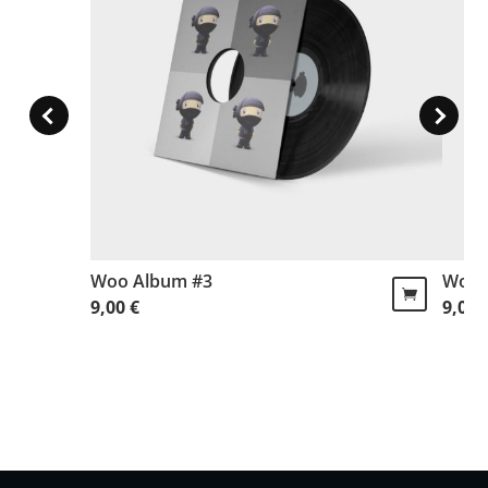
Woo Album #3
Woo 
9,00
€
9,00