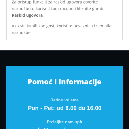
Za pristup funkciji za raskid ugovora otvorite
narudžbu u korisničkom računu i kliknite gumb
Raskid ugovora
.
Ako ste kupili kao gost, koristite poveznicu iz emaila
narudžbe.
Pomoć i informacije
Radno vrijeme
Pon - Pet: od 8.00 do 16.00
Pošaljite nam upit